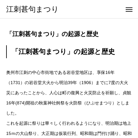
江刺甚句まつり
「江刺甚句まつり」の起源と歴史
「江刺甚句まつり」の起源と歴史
奥州市江刺の中心市街地である岩谷堂地区は、享保16年
（1731）の岩谷堂大火から明治39年（1906）までに7度の大火
災にあったことから、人心は町の復興と火災防止を祈願し、貞観
16年(874)開祖の秋葉神社例祭を火防祭（ひぶせまつり）としま
した。
これを起源に祭りは華々しく行われるようになり、明治期は地上
15ｍの大山祭り、大正期は仮装行列、昭和期は門付け踊り、昭和