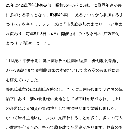
25年に42歳厄年連初参加、昭和35年から25歳、42歳厄年連が共
に参加する祭りとなり、昭和49年に「見るまつりから参加するま
つりへ」をキャッチフレーズに「市民総参加のまつり」へと生ま
れ変わり、毎年5月3日～4日に開催されている今日の｢江刺甚句
まつり｣が誕生しました。
11世紀の平安末期に奥州藤原氏の祖藤原経清、初代藤原清衡は
37～38歳頃まで奥州藤原家の本拠地として岩谷堂の豊田舘に居
を構えていました。
藤原氏滅亡後は江刺氏が統治し、さらに江戸時代まで伊達藩の統
治下にあり、藩の最北端の要地として城下町が形成され、北上川
の舟運による物資の集散地として明治中期まで繁栄しました。
かつて岩谷堂地区は、大火に見舞われることが多く、多くの商人
が蓄財を守るため、争って蔵を建てた歴史があります。物資の輸