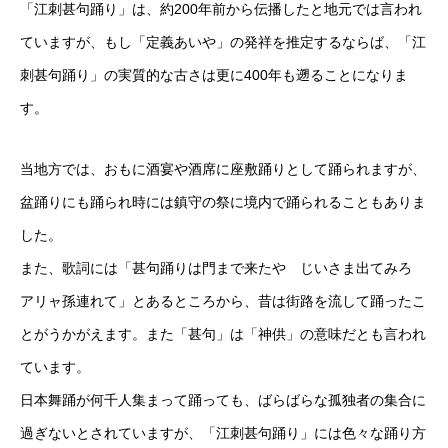
「江刺甚句踊り」は、約200年前から伝播したと地元では言われ
ていますが、もし「定義あいや」の発祥を推定するならば、「江
刺甚句踊り」の実質的な古さは更に400年も遡ることになりま
す。
当地方では、おもに酒宴や酒席に座敷踊りとして踊られますが、
盆踊りにも踊られ時には鎮守の祭に境内で踊られることもありま
した。
また、歌詞には「甚句踊りは門まで来たや じいさま出てみろ
アリャ孫連れて」とあるところから、昔は街路を流して踊ったこ
とがうかがえます。また「甚句」は「神供」の意味だとも言われ
ています。
日本舞踊が何千人集まって踊っても、ばらばらな孤独者の集合に
過ぎないとされていますが、「江刺甚句踊り」には色々な踊り方